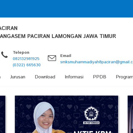
 Merdeka...
ACIRAN
ANGASEM PACIRAN LAMONGAN JAWA TIMUR
Telepon
Email
epala SMK M 8 Paciran...
082132981925
smksmuhammadiyah8paciran@gmail.
(0322) 665630
a
Jurusan
Download
Informasi
PPDB
Progra