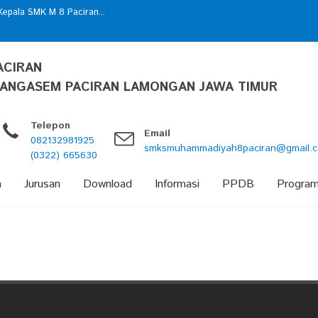
epala SMK M 8 Paciran...
 Merdeka...
ACIRAN
ANGASEM PACIRAN LAMONGAN JAWA TIMUR
Telepon
Email
082132981925
smksmuhammadiyah8paciran@gmail.
(0322) 665630
a
Jurusan
Download
Informasi
PPDB
Progra