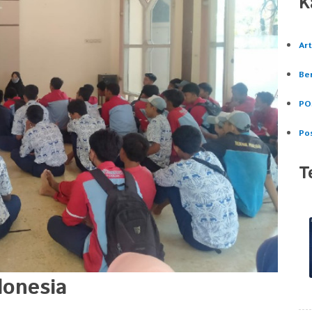
K
Art
Ber
PO
Po
T
donesia