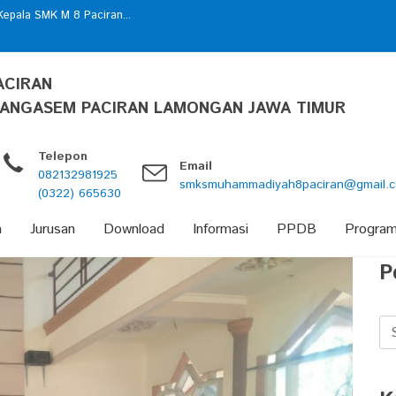
epala SMK M 8 Paciran...
 Merdeka...
ACIRAN
ANGASEM PACIRAN LAMONGAN JAWA TIMUR
Telepon
Email
082132981925
smksmuhammadiyah8paciran@gmail.
(0322) 665630
a
Jurusan
Download
Informasi
PPDB
Progra
P