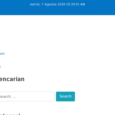
Jum'at, 7 Agustus 2026 02:39:02 AM
com
m
encarian