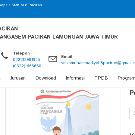
epala SMK M 8 Paciran...
 Merdeka...
ACIRAN
ANGASEM PACIRAN LAMONGAN JAWA TIMUR
Telepon
Email
082132981925
smksmuhammadiyah8paciran@gmail.
(0322) 665630
a
Jurusan
Download
Informasi
PPDB
Progra
P