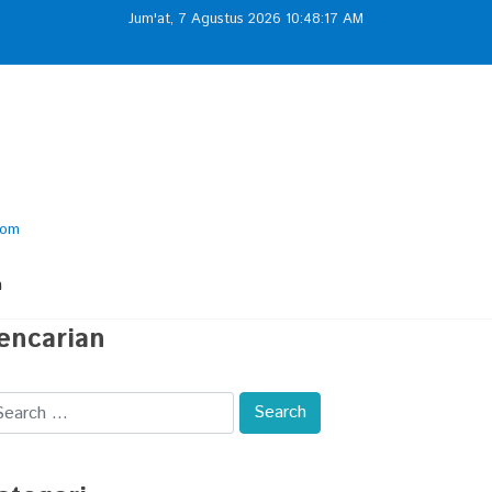
Jum'at, 7 Agustus 2026 10:48:17 AM
com
m
encarian