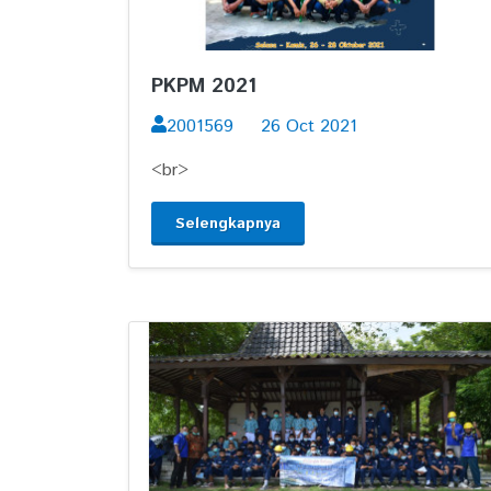
PKPM 2021
2001569
26 Oct 2021
<br>
Selengkapnya