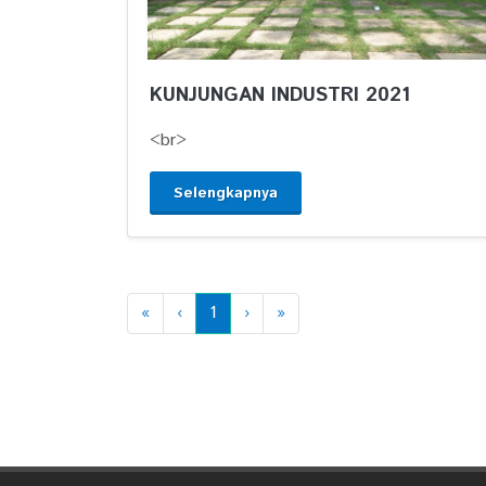
KUNJUNGAN INDUSTRI 2021
<br>
Selengkapnya
«
‹
1
›
»