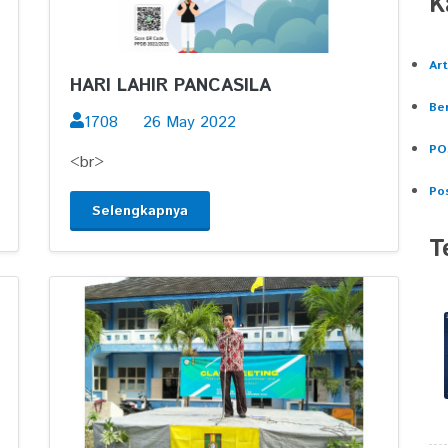
K
Art
HARI LAHIR PANCASILA
Ber
1708
26 May 2022
PO
<br>
Po
Selengkapnya
T