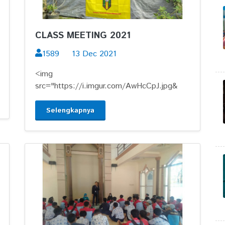
CLASS MEETING 2021
1589
13 Dec 2021
<img
src="https://i.imgur.com/AwHcCpJ.jpg&
Selengkapnya