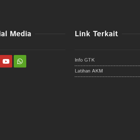
ial Media
Link Terkait
Info GTK
Latihan AKM